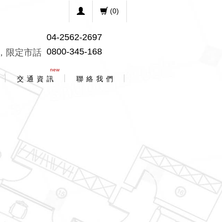
(
0
)
04-2562-2697
0800-345-168
，限定市話
new
交 通 資 訊
聯 絡 我 們