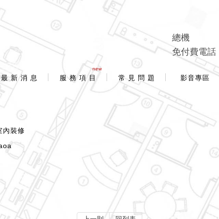
總機
免付費電話
new
最 新 消 息
服 務 項 目
常 見 問 題
影音專區
室內裝修
aoa