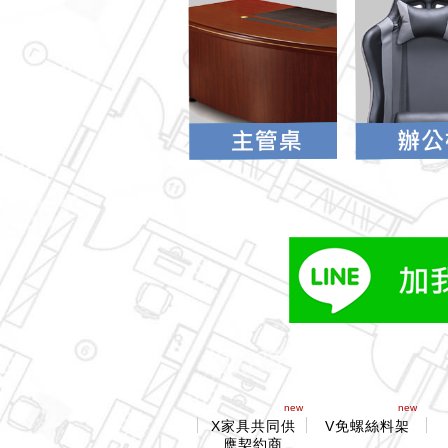
new
new
X家具共同供
V免螺絲料架
應契約商