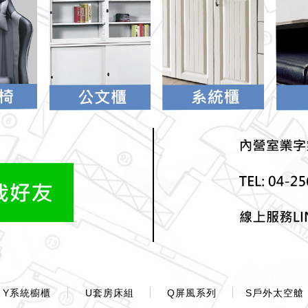
Y系統櫥櫃
U套房床組
Q屏風系列
S戶外太空艙