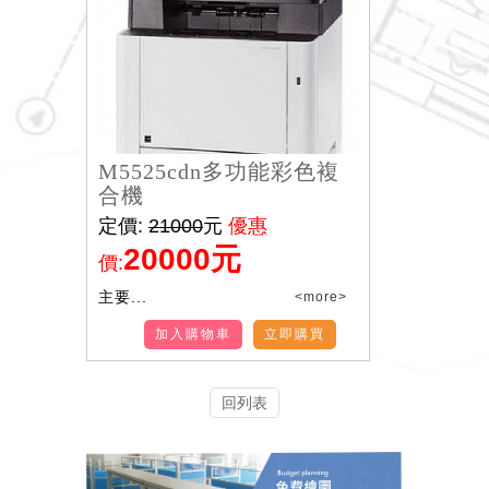
M5525cdn多功能彩色複
合機
定價:
21000
元
優惠
20000元
價:
主要...
<more>
加入購物車
立即購買
回列表