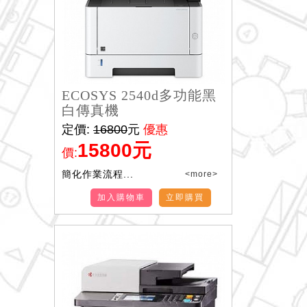
ECOSYS 2540d多功能黑
白傳真機
定價:
16800
元
優惠
15800元
價:
簡化作業流程...
<more>
加入購物車
立即購買