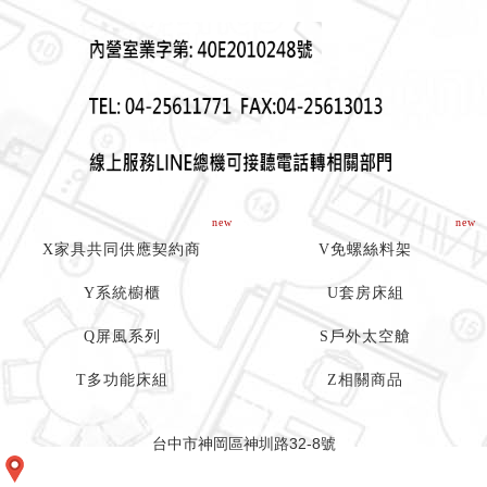
new
new
X家具共同供應契約商
V免螺絲料架
Y系統櫥櫃
U套房床組
Q屏風系列
S戶外太空艙
T多功能床組
Z相關商品
台中市神岡區神圳路32-8號