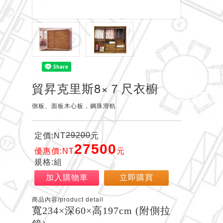
貿昇克里斯8×７尺衣櫥
側板、面板木心板，鋼珠滑軌
29200
定價:NT
元
27500
優惠價:NT
元
規格:組
加入購物車
立即購買
商品內容/product detail
寬234×深60×高197cm (附側拉