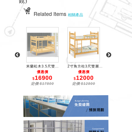
鏡)
Related Items
相關產品
門6層衣櫃
米蘭松木3.5尺雙...
2寸角方柱3尺雙層...
貝克檜木色3尺
6700
優惠價
優惠價
優惠價
$
16900
12000
1160
$6880
$
$
$
定價 $17800
定價 $12800
定價 $120