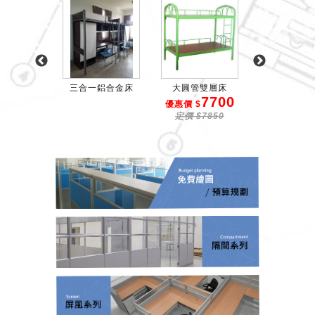
(905色...
三合一鋁合金床
大圓管雙層床
鋁合金雙
780
7700
 $
優惠價 $
$8000
定價 $7850