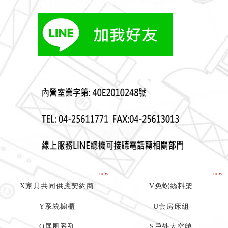
new
new
X家具共同供應契約商
V免螺絲料架
Y系統櫥櫃
U套房床組
Q屏風系列
S戶外太空艙