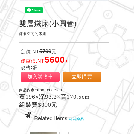
雙層鐵床(小圓管)
節省空間的床組
5700
定價:NT
元
5600
優惠價:NT
元
規格:張
加入購物車
立即購買
商品內容/product detail
寬196×深93.2×高170.5cm
組裝費$300元
Related Items
相關產品