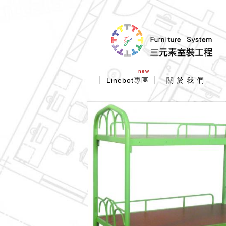
new
Linebot專區
關 於 我 們