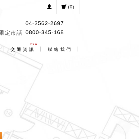
(
0
)
04-2562-2697
0800-345-168
限定市話
new
交 通 資 訊
聯 絡 我 們