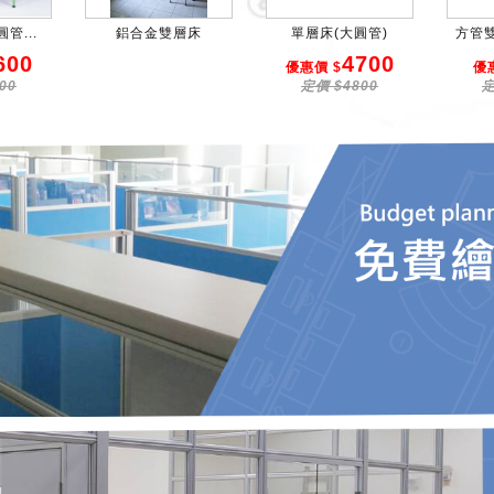
管...
鋁合金雙層床
單層床(大圓管)
方管雙
600
4700
優惠價 $
優
00
定價 $4800
定