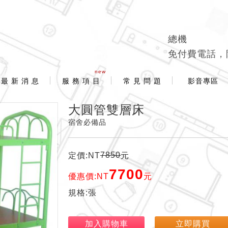
總機
免付費電話，
new
最 新 消 息
服 務 項 目
常 見 問 題
影音專區
大圓管雙層床
宿舍必備品
7850
定價:NT
元
7700
優惠價:NT
元
規格:張
加入購物車
立即購買