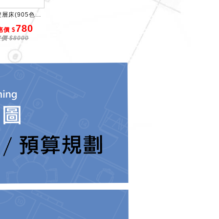
層床(905色...
780
惠價 $
價 $8000