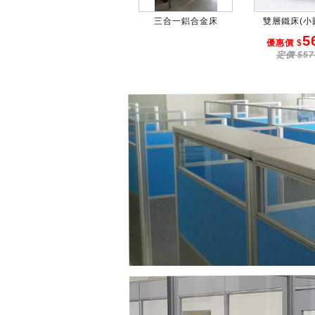
三合一鋁合金床
雙層鐵床(小圓
5
優惠價 $
定價 $57