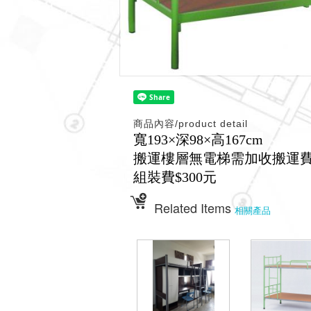
商品內容/product detail
寬193×深98×高167cm
搬運樓層無電梯需加收搬運費/
組裝費$300元
Related Items
相關產品