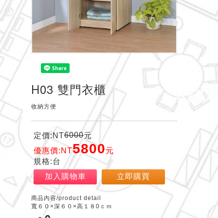
H03 雙門衣櫃
收納方便
6000
定價:NT
元
5800
優惠價:NT
元
規格:台
加入購物車
立即購買
商品內容/product detail
寬６０×深６０×高１８0ｃｍ