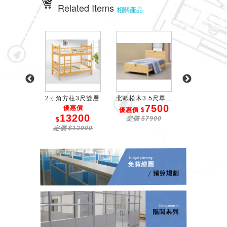
Related Items
相關產品
尺雙人...
2寸角方柱3尺雙層...
北歐松木3.5尺單...
3尺椰子
9850
7500
6
優惠價
$
優惠價 $
優惠價 $
13200
10500
定價 $7900
定價 $66
$
定價 $13900