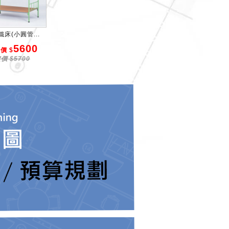
床(小圓管...
5600
價 $
價 $5700