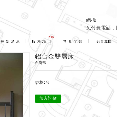
總機
免付費電話，
new
最 新 消 息
服 務 項 目
常 見 問 題
影音專區
鋁合金雙層床
台灣製
規格:台
加入詢價