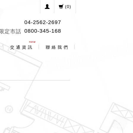
(
0
)
04-2562-2697
0800-345-168
限定市話
new
交 通 資 訊
聯 絡 我 們