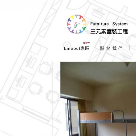
new
Linebot專區
關 於 我 們