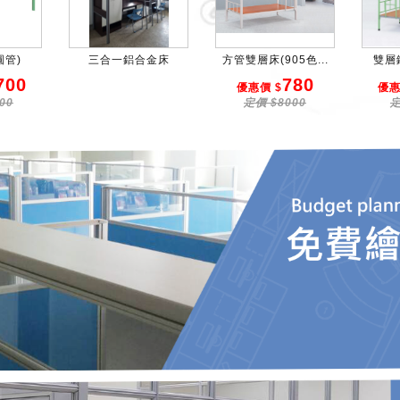
圓管)
三合一鋁合金床
方管雙層床(905色...
雙層鐵
700
780
優惠價 $
優惠
00
定價 $8000
定