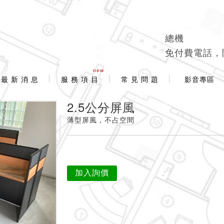
總機
免付費電話，
new
最 新 消 息
服 務 項 目
常 見 問 題
影音專區
2.5公分屏風
薄型屏風，不占空間
加入詢價