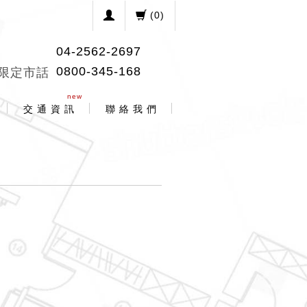
(
0
)
04-2562-2697
0800-345-168
限定市話
new
交 通 資 訊
聯 絡 我 們