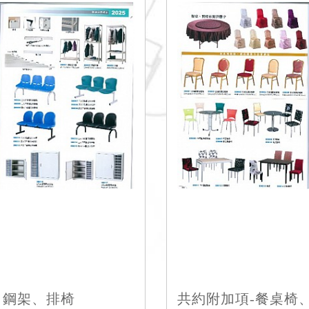
角鋼架、排椅
共約附加項-餐桌椅