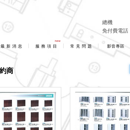
總機
免付費電話
new
最 新 消 息
服 務 項 目
常 見 問 題
影音專區
約商