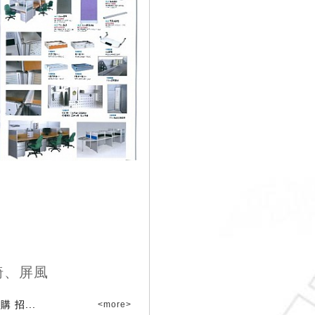
椅、屏風
 招...
<more>