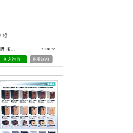
沙發
 招...
<more>
加入詢價
觀看詳細