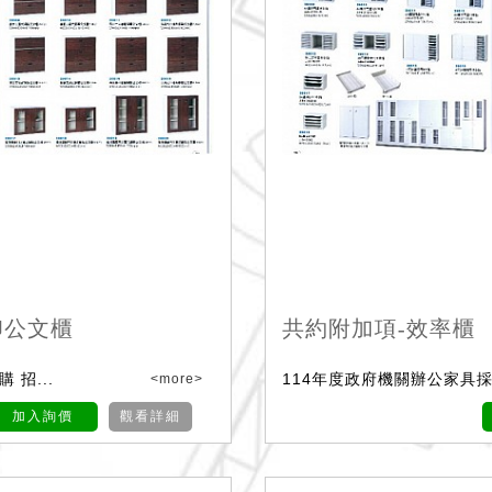
印公文櫃
共約附加項-效率櫃
 招...
114年度政府機關辦公家具採購
<more>
加入詢價
觀看詳細