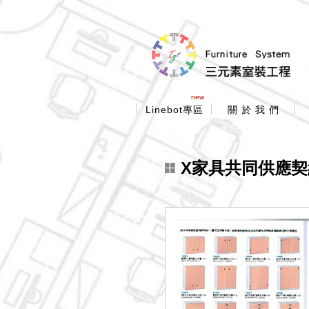
new
Linebot專區
關 於 我 們
X家具共同供應契