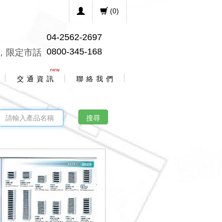
(
0
)
04-2562-2697
0800-345-168
，限定市話
new
交 通 資 訊
聯 絡 我 們