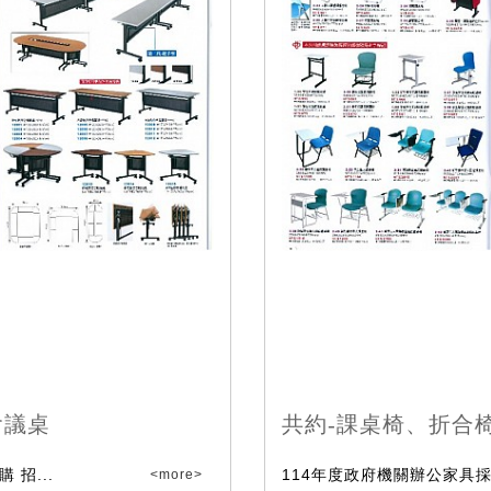
會議桌
共約-課桌椅、折合
 招...
114年度政府機關辦公家具採購
<more>