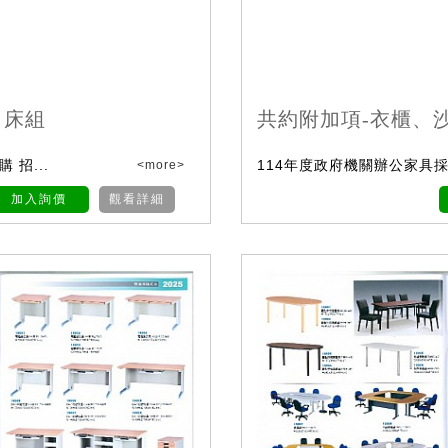
、床組
共約附加項-衣櫃、
 招...
114年度政府機關辦公家具採購
<more>
加入詢價
觀看詳細