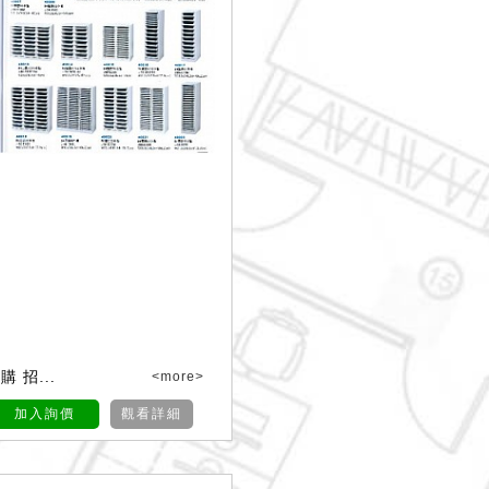
 招...
<more>
加入詢價
觀看詳細