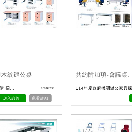
印木紋辦公桌
共約附加項-會議桌
 招...
114年度政府機關辦公家具採購
<more>
加入詢價
觀看詳細