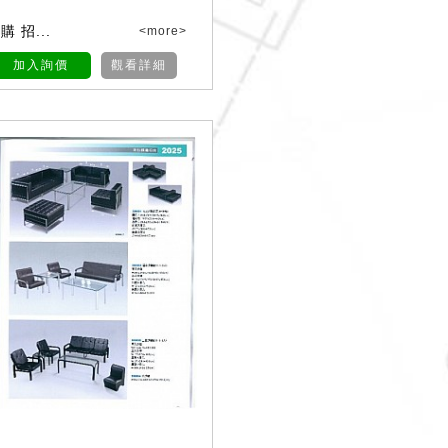
 招...
<more>
加入詢價
觀看詳細